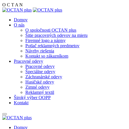
O
C
T
A
N
Domov
O nás
O spoločnosti OCTAN plus
Šitie pracovných odevov na mieru
Firemné logo a nápisy
Potlač reklamných predmetov
Návrhy riešenia
Kontakt so zákazníkom
Pracovné odevy
Pracovné odevy
Špeciálne odevy
Záchranárské odevy
Hasičské odevy
Zimné odevy
Reklamný textil
Široký výber OOPP
Kontakt
Domov