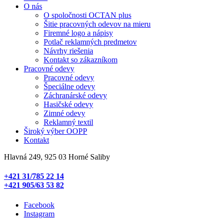
O nás
O spoločnosti OCTAN plus
Šitie pracovných odevov na mieru
Firemné logo a nápisy
Potlač reklamných predmetov
Návrhy riešenia
Kontakt so zákazníkom
Pracovné odevy
Pracovné odevy
Špeciálne odevy
Záchranárské odevy
Hasičské odevy
Zimné odevy
Reklamný textil
Široký výber OOPP
Kontakt
Hlavná 249, 925 03 Horné Saliby
+421 31/785 22 14
+421 905/63 53 82
Facebook
Instagram