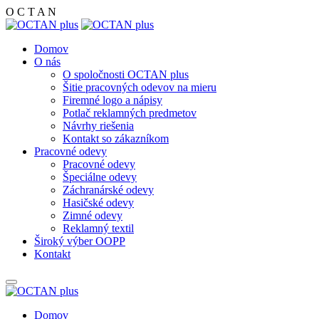
O
C
T
A
N
Domov
O nás
O spoločnosti OCTAN plus
Šitie pracovných odevov na mieru
Firemné logo a nápisy
Potlač reklamných predmetov
Návrhy riešenia
Kontakt so zákazníkom
Pracovné odevy
Pracovné odevy
Špeciálne odevy
Záchranárské odevy
Hasičské odevy
Zimné odevy
Reklamný textil
Široký výber OOPP
Kontakt
Domov