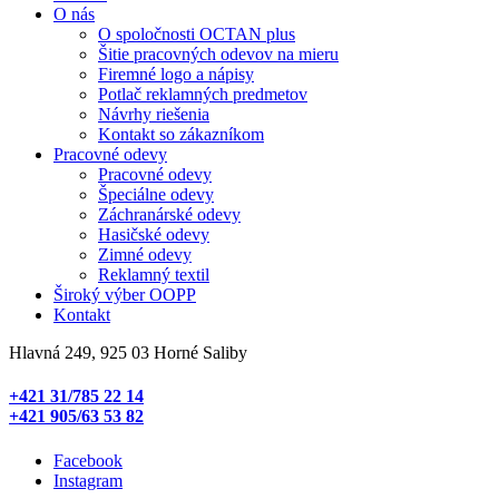
O nás
O spoločnosti OCTAN plus
Šitie pracovných odevov na mieru
Firemné logo a nápisy
Potlač reklamných predmetov
Návrhy riešenia
Kontakt so zákazníkom
Pracovné odevy
Pracovné odevy
Špeciálne odevy
Záchranárské odevy
Hasičské odevy
Zimné odevy
Reklamný textil
Široký výber OOPP
Kontakt
Hlavná 249, 925 03 Horné Saliby
+421 31/785 22 14
+421 905/63 53 82
Facebook
Instagram